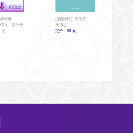
学精讲
细胞治疗知识问答
伟香、张欣云
徐德志
 元
定价：88 元