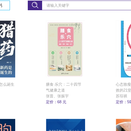
书
怎么诞生
膳食·乐穴：二十四节
心态致瘦
气健康之道
效的21
张晋、张振宇
苏琮祺
定价：68 元
定价：59