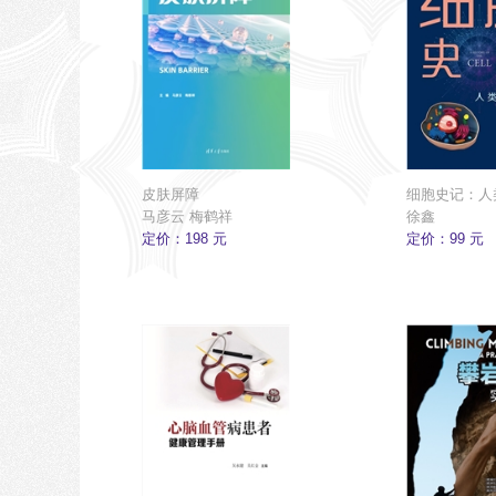
皮肤屏障
细胞史记：人
马彦云 梅鹤祥
徐鑫
定价：198 元
定价：99 元