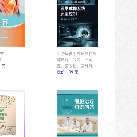
节
医学成像系统质量控制
维
邱建峰、戎懿、石成
 元
玉、曹旻松、綦维维、
邢海群、李敬玉、侯坤
定价：99 元
编著