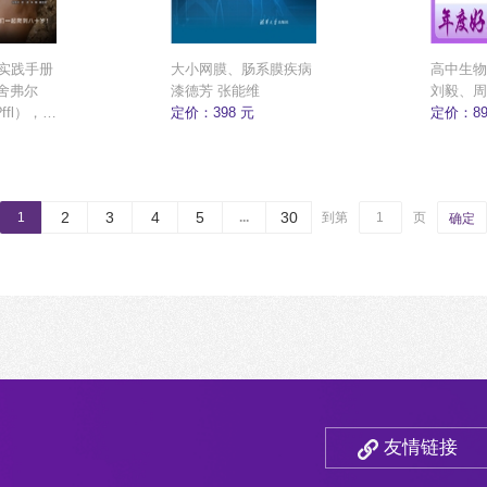
实践手册
大小网膜、肠系膜疾病
高中生物
·舍弗尔
漆德芳 张能维
刘毅、周
?ffl），
定价：398 元
定价：89
·舍弗尔
h?ffl） ，
夫·卢特
Lutter），
2
3
4
5
30
1
...
到第
页
确定
霍赫霍尔策
r）著，郭郁
译，张阳
毅 副主
友情链接