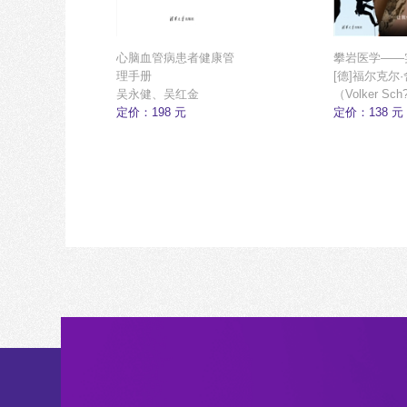
心脑血管病患者健康管
攀岩医学——
理手册
[德]福尔克尔
吴永健、吴红金
（Volker Sch
定价：198 元
[德]伊莎贝尔
定价：138 元
（Isabelle Sc
[德]克里斯托
（Christoph 
[奥]托马斯·
（Thomas
Hochholze
华、于越 主
洋、侯波、朱
译