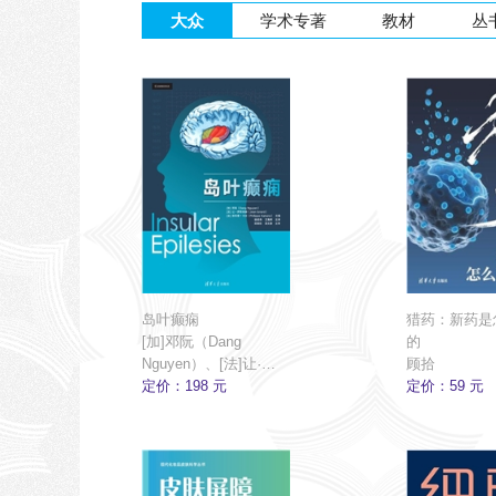
2022年
2021年
大众
学术专著
教材
丛
岛叶癫痫
猎药：新药是
[加]邓阮（Dang
的
Nguyen）、[法]让·伊
顾拾
斯纳赫（Jean
定价：198 元
定价：59 元
Isnard）、[法]菲利普·
卡汉（Philippe
Kahane）主编；徐成
伟、王海祥 主译