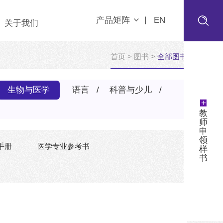
产品矩阵
EN
关于我们
首页
>
图书
>
全部图书
生物与医学
语言
科普与少儿
+
教
师
申
领
手册
医学专业参考书
样
书