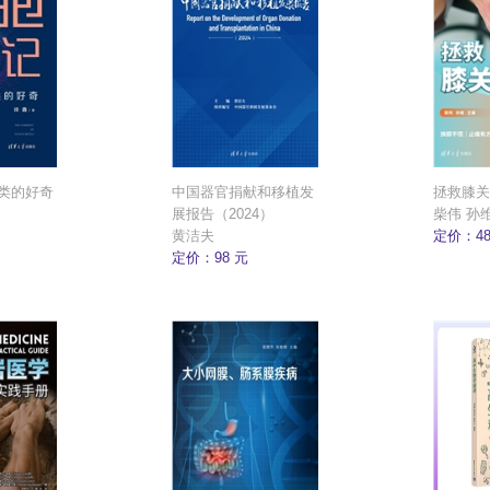
类的好奇
中国器官捐献和移植发
拯救膝关
展报告（2024）
柴伟 孙
黄洁夫
定价：48
定价：98 元