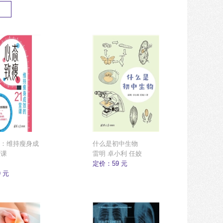
：维持瘦身成
什么是初中生物
堂课
雷明 卓小利 任姣
定价：59 元
 元