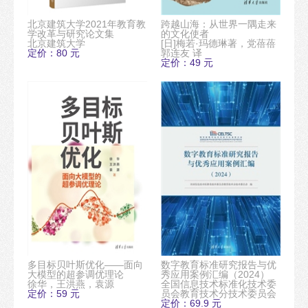
北京建筑大学2021年教育教
跨越山海：从世界一隅走来
学改革与研究论文集
的文化使者
北京建筑大学
[日]梅若·玛德琳著，党蓓蓓
定价：80 元
郭连友 译
定价：49 元
多目标贝叶斯优化——面向
数字教育标准研究报告与优
大模型的超参调优理论
秀应用案例汇编（2024）
徐华，王洪燕，袁源
全国信息技术标准化技术委
定价：59 元
员会教育技术分技术委员会
定价：69.9 元