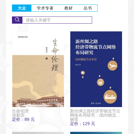
大众
学术专著
教材
丛书
生命伦理
新丝绸之路经济带物流节点
张新庆
网络布局研究：国内物流节
定价：89 元
点布局
杨莹
定价：129 元