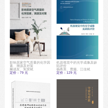
影响居家空气质量的化学因
机器视觉中的光学成像及缺
素、溯源及对策
陷评价
阚成友、朱荣斌
杨甬英、曹频、江佳斌
定价：79 元
定价：129 元