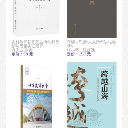
农村教师初职职业流动行为
守望与思索:人文清华讲坛实
影响因素实证研究
录Ⅵ
肖庆业 张贞
张小琴、江舒远
定价：98 元
定价：158 元