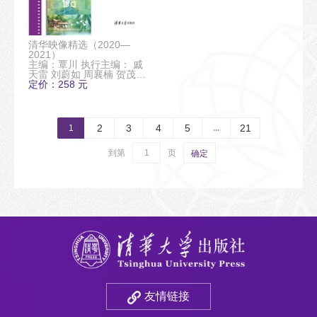
清华映像精选（2020—
2021）
主编：覃川 执行主编： 戚
天雷 刘蔚如 周襄楠 贺茂藤
副主编：张歌明 张莉
定价：258 元
2
3
4
5
21
1
...
到第
页
确定
友情链接