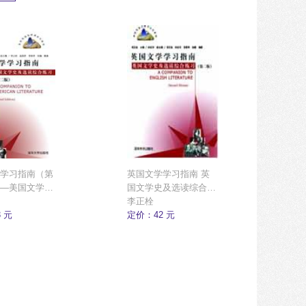
学习指南（第
英国文学学习指南 英
—美国文学史
国文学史及选读综合练
合练习
习（第二版）
李正栓
 元
定价：42 元