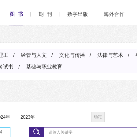
图 书
期 刊
数字出版
海外合作
理工
经管与人文
文化与传播
法律与艺术
考试书
基础与职业教育
024年
2023年
确定
书