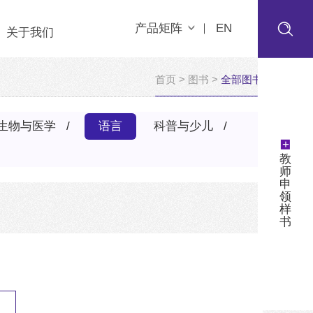
产品矩阵
EN
关于我们
首页
>
图书
>
全部图书
生物与医学
语言
科普与少儿
+
教
师
申
领
样
书