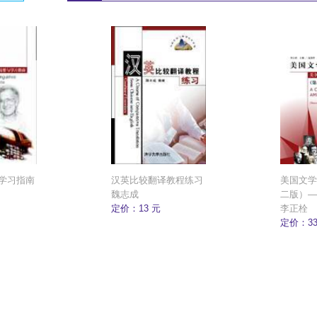
学习指南
汉英比较翻译教程练习
美国文学
魏志成
二版）—
定价：13 元
及选读综
李正栓
定价：33