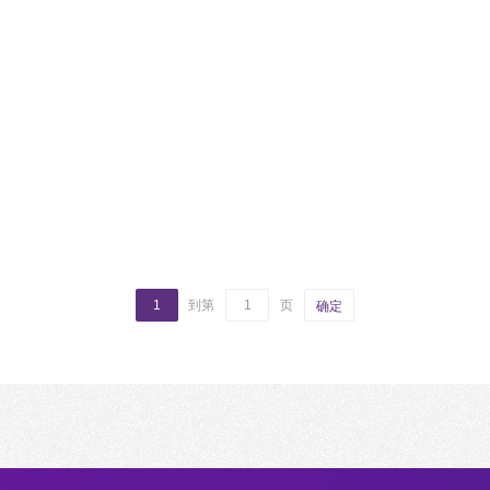
1
到第
页
确定