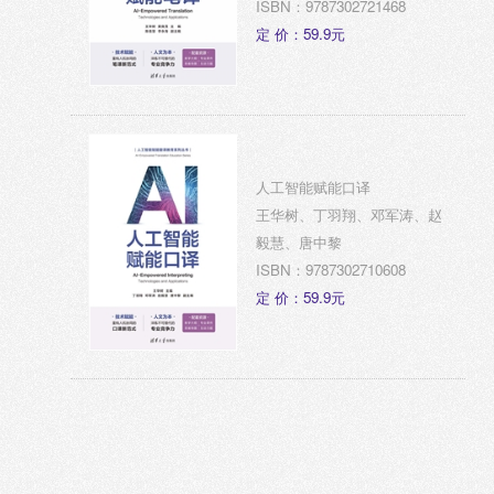
ISBN：9787302721468
定 价：59.9元
人工智能赋能口译
王华树、丁羽翔、邓军涛、赵
毅慧、唐中黎
ISBN：9787302710608
定 价：59.9元