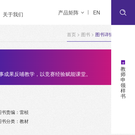
产品矩阵
EN
关于我们
首页
>
图书
>
图书详情
+
教
赛事成果反哺教学，以竞赛经验赋能课堂。
师
申
领
样
书
图书责编：雷桢
图书分类：教材