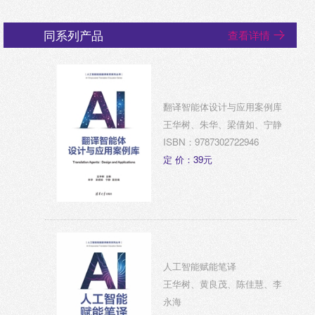
同系列产品
查看详情
翻译智能体设计与应用案例库
王华树、朱华、梁倩如、宁静
ISBN：9787302722946
定 价：39元
人工智能赋能笔译
王华树、黄良茂、陈佳慧、李
永海